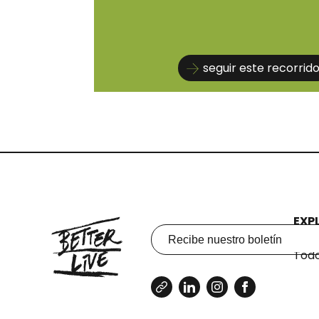
seguir este recorrid
EXP
Reco
Todo