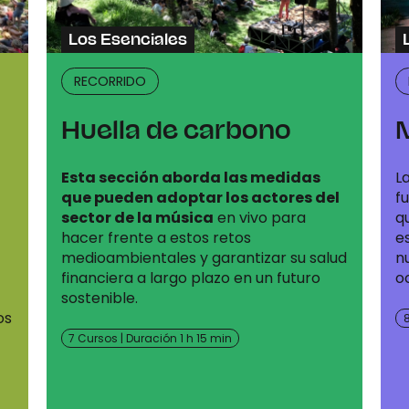
Los Esenciales
RECORRIDO
Huella de carbono
Esta sección aborda las medidas
L
que pueden adoptar los actores del
f
sector de la música
en vivo para
q
hacer frente a estos retos
e
medioambientales y garantizar su salud
n
financiera a largo plazo en un futuro
oc
sostenible.
os
8
7 Cursos | Duración 1 h 15 min