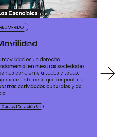
Los Esenciales
Los Esenc
RECORRIDO
RECORRIDO
Movilidad
Alimen
a movilidad es un derecho
La cuestión 
undamental en nuestras sociedades
fundamental
ue nos concierne a todos y todas,
cambio climá
specialmente en lo que respecta a
está estrec
uestras actividades culturales y de
cuestiones de
io.
como con el 
de los territ
 Cursos | Duración 3 h
2 Cursos | Dur