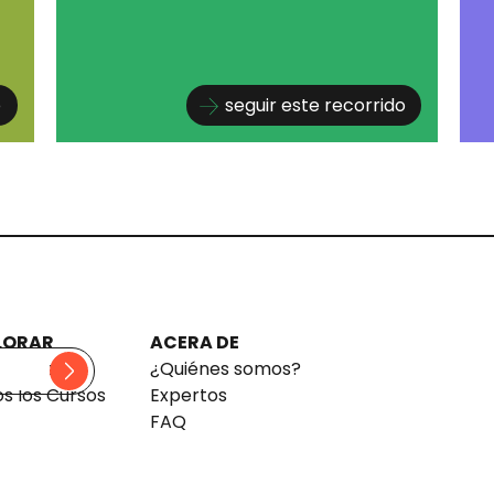
o
seguir este recorrido
LORAR
ACERA DE
rridos
¿Quiénes somos?
s los Cursos
Expertos
FAQ