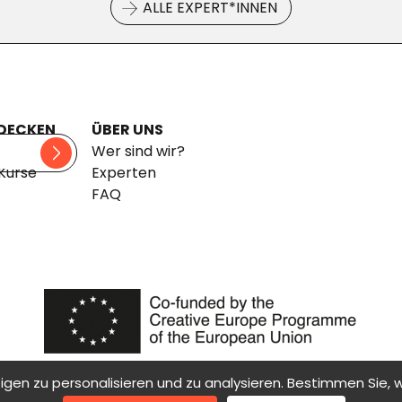
ALLE EXPERT*INNEN
DECKEN
ÜBER UNS
pfade
Wer sind wir?
 Kurse
Experten
FAQ
©BetterLive2026
Impressum
Über uns
gen zu personalisieren und zu analysieren. Bestimmen Sie,