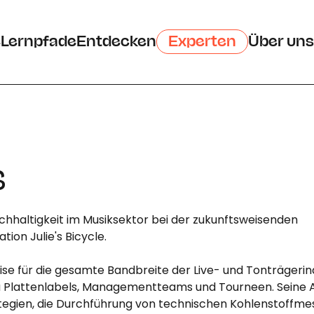
e
Lernpfade
Entdecken
Experten
Über uns
s
Nachhaltigkeit im Musiksektor bei der zukunftsweisenden
ion Julie's Bicycle.
ise für die gesamte Bandbreite der Live- und Tonträgerind
zu Plattenlabels, Managementteams und Tourneen. Seine 
tegien, die Durchführung von technischen Kohlenstoffme