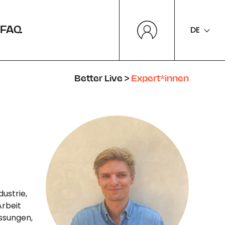
DE
FAQ
Better Live
>
Expert*innen
ustrie,
Arbeit
ssungen,