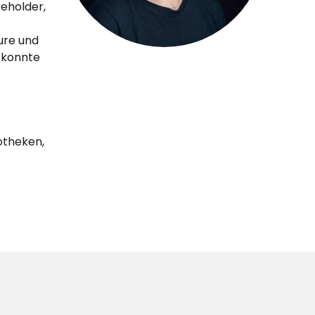
eholder,
ure und
 konnte
otheken,