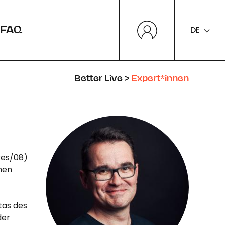
DE
FAQ
Better Live
>
Expert*innen
res/08)
nen
tas des
der