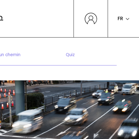
FR
Q
 un chemin
Quiz