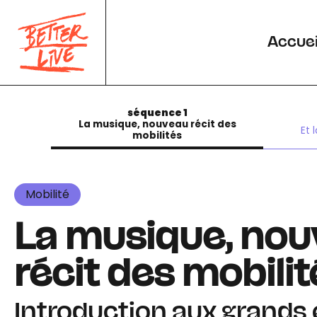
Panneau de gestion des cookies
Accuei
séquence 1
La musique, nouveau récit des
Et 
mobilités
Mobilité
La musique, no
récit des mobilit
Introduction aux grands 