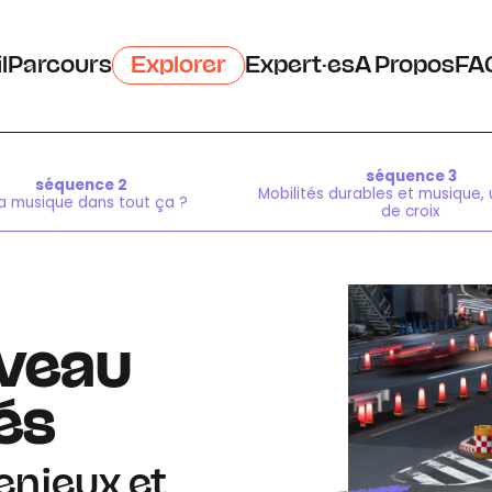
l
Parcours
Explorer
Expert·es
A Propos
FA
séquence 3
séquence 2
Mobilités durables et musique,
la musique dans tout ça ?
de croix
uveau
és
enjeux et