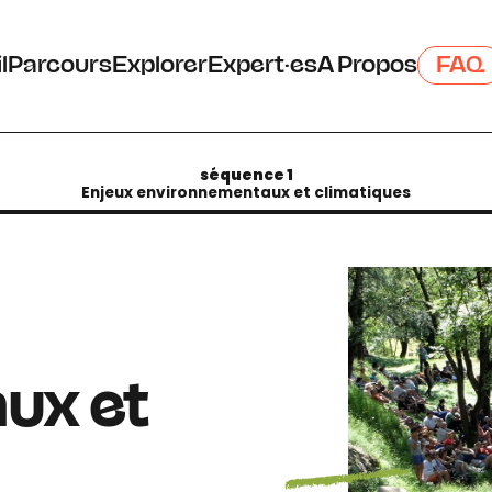
l
Parcours
Explorer
Expert·es
A Propos
FAQ
séquence 1
Enjeux environnementaux et climatiques
ux et