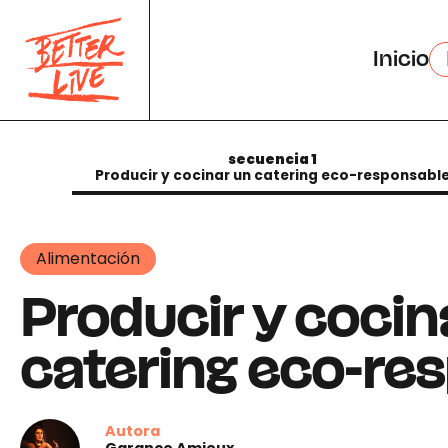
Panel de gestión de cookies
Inicio
secuencia 1
Producir y cocinar un catering eco-responsabl
Alimentación
Producir y cocin
catering eco-re
Autora