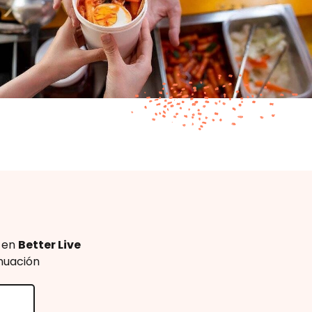
s en
Better Live
inuación