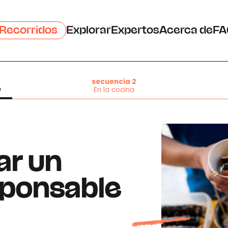
Recorridos
Explorar
Expertos
Acerca de
FA
secuencia 2
e
En la cocina
ar un
sponsable