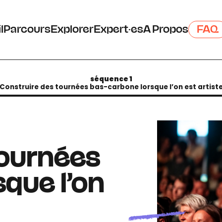
l
Parcours
Explorer
Expert·es
A Propos
FAQ
séquence 1
Construire des tournées bas-carbone lorsque l’on est artist
tournées
que l’on